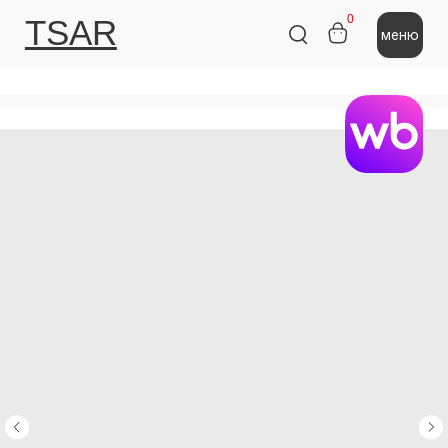
0
TSAR
меню