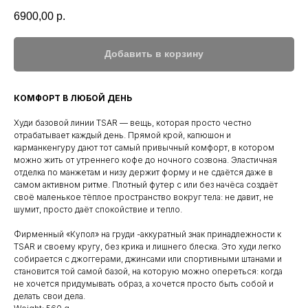
6900,00
р.
Добавить в корзину
КОМФОРТ В ЛЮБОЙ ДЕНЬ
Худи базовой линии TSAR — вещь, которая просто честно
отрабатывает каждый день. Прямой крой, капюшон и
карманкенгуру дают тот самый привычный комфорт, в котором
можно жить от утреннего кофе до ночного созвона. Эластичная
отделка по манжетам и низу держит форму и не сдаётся даже в
самом активном ритме. Плотный футер с или без начёса создаёт
своё маленькое тёплое пространство вокруг тела: не давит, не
шумит, просто даёт спокойствие и тепло.
Фирменный «Купол» на груди -аккуратный знак принадлежности к
TSAR и своему кругу, без крика и лишнего блеска. Это худи легко
собирается с джоггерами, джинсами или спортивными штанами и
становится той самой базой, на которую можно опереться: когда
не хочется придумывать образ, а хочется просто быть собой и
делать свои дела.