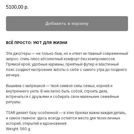
5100,00
р.
Добавить в корзину
ВСЁ ПРОСТО: УЮТ ДЛЯ ЖИЗНИ
Эти джоггеры — не только база, но и ответ на главный современный
запрос: стиль плюс абсолютный комфорт без компромиссов.
Прямой крой, удобные карманы, приятный футер и эластичный
пояс создают настроение заботы о себе с самого утра до позднего
вечера.
Вышивка с матрёшкой — твой символ силы семьи, корней и
внутреннего уюта. В них легко быть собой, строить дела,
встречаться с друзьями и собирать свои маленькие семейные
ритуалы.
TSAR делает базу особенной — в этих брюках важна каждая деталь,
и самое главное: здесь всегда остаётся место для твоих личных
историй, открытий и вдохновения.
Weight: 560 g