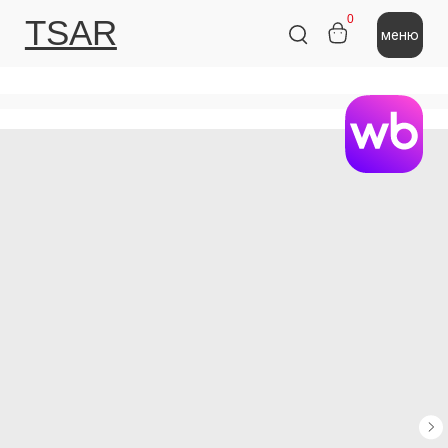
0
TSAR
меню