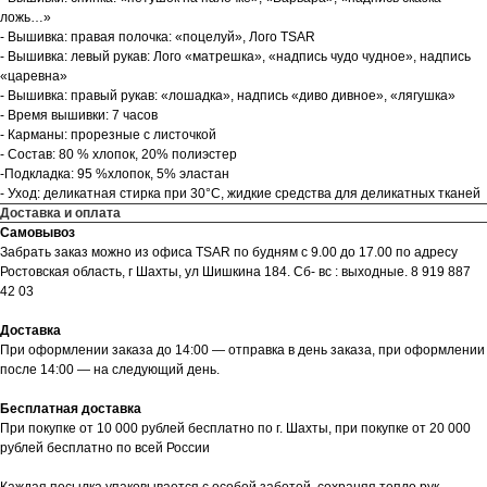
ложь…»
- Вышивка: правая полочка: «поцелуй», Лого TSAR
- Вышивка: левый рукав: Лого «матрешка», «надпись чудо чудное», надпись
«царевна»
- Вышивка: правый рукав: «лошадка», надпись «диво дивное», «лягушка»
- Время вышивки: 7 часов
- Карманы: прорезные с листочкой
- Состав: 80 % хлопок, 20% полиэстер
-Подкладка: 95 %хлопок, 5% эластан
- Уход: деликатная стирка при 30°C, жидкие средства для деликатных тканей
Доставка и оплата
Самовывоз
Забрать заказ можно из офиса TSAR по будням с 9.00 до 17.00 по адресу
Ростовская область, г Шахты, ул Шишкина 184. Сб- вс : выходные. 8 919 887
42 03
Доставка
При оформлении заказа до 14:00 — отправка в день заказа, при оформлении
после 14:00 — на следующий день.
Бесплатная доставка
При покупке от 10 000 рублей бесплатно по г. Шахты, при покупке от 20 000
рублей бесплатно по всей России
Каждая посылка упаковывается с особой заботой, сохраняя тепло рук