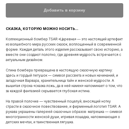
Добавить в корзину
СКАЗКА, КОТОРУЮ МОЖНО НОСИТЬ...
Коллекционный бомбер TSAR «Царевна» — это настоящий артефакт
из волшебного мира русских сказок, воплощенный в современной
форме. Каждая деталь этого изделия рассказывает свою историю, а
вместе они создают полотно, где древняя мудрость встречается с
актуальным дизайном.
Спина бомбера превращена в настоящую сказочную картину:
здесь и гордый петушок — символ рассвета и новых начинаний, и
загадочная Варвара, хранительница тайн и женской мудрости. А
вышитая строка «сказка ложь, да в ней намек» напоминает о том, что
за каждой фантазией скрывается глубокая истина.
На правой полочке — чувственный поцелуй, вносящий нотку
страсти в сказочное повествование, и фирменный логотип TSAR. А
рукава украшены галереей сказочных образов: матрешка — символ
многогранности женской души, игривая лошадка, напоминающая о
детских мечтах, и таинственная лягушка.