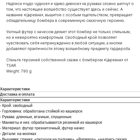
Надписи «чудо чудное» и «диво дивное» на рукавах словно шепчут о
том, что настоящее волшебство существует здесь и сейчас. А
название «Царевна», вышитое с особым тщательством, превращает
обладательницу бомбера в современную сказочную героиню.
Уютный футер с начесом делает этот бомбер не только стильным,
но и невероятно комфортным. Свободный крой позволяет
чувствовать себя непринужденно в любой ситуации, а кнопки
добавляют практичности этому волшебному предмету гардероба.
Станьте героиней собственной сказки с бомбером «Царевна» от
TSAR.
Weight: 790 g
Характеристики
Доставка и оплата
Характеристики
- Крой: свободный
- Горловина: обработана стойкой из кашкорсе
- Рукава: длинные, втачные, спущенные
- Манжеты и низ: обрабатываются резинкой из кашкорсе
- Материал: футер трехниточный, футер начес
- Детали: на кнопках
- Вышивки: спинка: «петушок на палочке», «Варвара», «надпись сказка