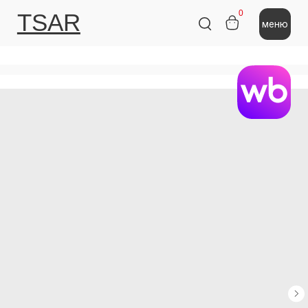
0
TSAR
меню