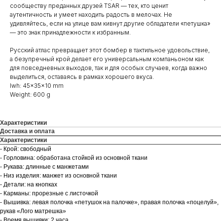
сообществу преданных друзей TSAR — тех, кто ценит
аутентичность и умеет находить радость в мелочах. Не
удивляйтесь, если на улице вам кивнут другие обладатели «петушка»
— это знак принадлежности к избранным.
Русский атлас превращает этот бомбер в тактильное удовольствие,
а безупречный крой делает его универсальным компаньоном как
для повседневных выходов, так и для особых случаев, когда важно
выделиться, оставаясь в рамках хорошего вкуса.
lwh: 45x35x10 mm
Weight: 600 g
Характеристики
Доставка и оплата
Характеристики
- Крой: свободный
- Горловина: обработана стойкой из основной ткани
- Рукава: длинные с манжетами
- Низ изделия: манжет из основной ткани
- Детали: на кнопках
- Карманы: прорезные с листочкой
- Вышивка: левая полочка «петушок на палочке», правая полочка «поцелуй»,
рукав «Лого матрешка»
- Время вышивки: 2 часа