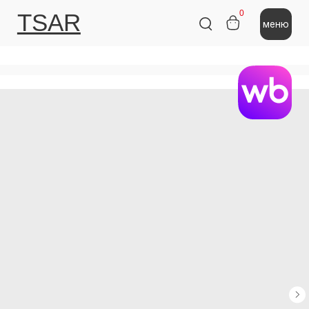
0
TSAR
меню