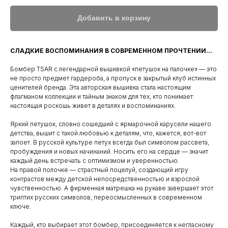
Добавить в корзину
СЛАДКИЕ ВОСПОМИНАНИЯ В СОВРЕМЕННОМ ПРОЧТЕНИИ...
Бомбер TSAR с легендарной вышивкой «петушок на палочке» — это
не просто предмет гардероба, а пропуск в закрытый клуб истинных
ценителей бренда. Эта авторская вышивка стала настоящим
флагманом коллекции и тайным знаком для тех, кто понимает:
настоящая роскошь живет в деталях и воспоминаниях.
Яркий петушок, словно сошедший с ярмарочной карусели нашего
детства, вышит с такой любовью к деталям, что, кажется, вот-вот
запоет. В русской культуре петух всегда был символом рассвета,
пробуждения и новых начинаний. Носить его на сердце — значит
каждый день встречать с оптимизмом и уверенностью.
На правой полочке — страстный поцелуй, создающий игру
контрастов между детской непосредственностью и взрослой
чувственностью. А фирменная матрешка на рукаве завершает этот
триптих русских символов, переосмысленных в современном
ключе.
Каждый, кто выбирает этот бомбер, присоединяется к негласному