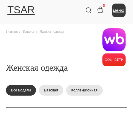
0
TSAR
меню
Главная
/
Каталог
/
Женская одежда
СОЦ. СЕТИ
Женская одежда
Все модели
Базовая
Коллекционная